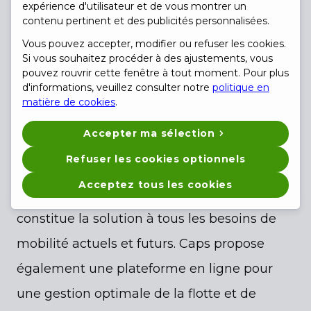
expérience d'utilisateur et de vous montrer un
horizontale, nous optimisons les processus
contenu pertinent et des publicités personnalisées.
de travail dans la mesure du possible, afin
Vous pouvez accepter, modifier ou refuser les cookies.
Si vous souhaitez procéder à des ajustements, vous
d'être toujours prêts pour l'étape suivante.
pouvez rouvrir cette fenêtre à tout moment. Pour plus
d'informations, veuillez consulter notre
politique en
Un autre pilier important de notre groupe
matière de cookies
.
est la carte de carburant et de recharge
Accepter ma sélection
multimarque Caps. Elle donne accès à un
Refuser les cookies optionnels
réseau de plus de 3 000 stations-service et
Acceptez tous les cookies
450 000 points de recharge en Europe et
constitue la solution à tous les besoins de
mobilité actuels et futurs. Caps propose
également une plateforme en ligne pour
une gestion optimale de la flotte et de