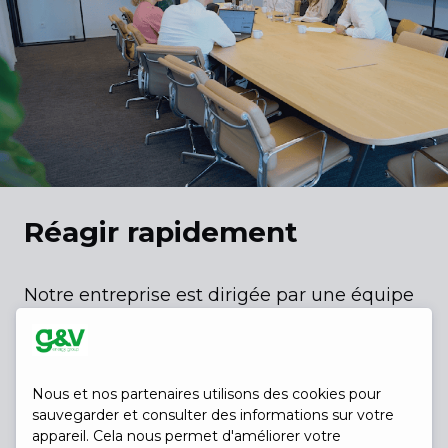
Réagir rapidement
Notre entreprise est dirigée par une équipe
énergique de quelque 55 personnes au
siège. Nous sommes « allégés et méchants
Nous et nos partenaires utilisons des cookies pour
», ce qui nous permet d'avancer à la vitesse
sauvegarder et consulter des informations sur votre
appareil. Cela nous permet d'améliorer votre
de l'éclair. Grâce à notre structure